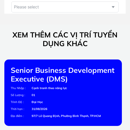
XEM THÊM CÁC VỊ TRÍ TUYỂN
DỤNG KHÁC
Senior Business Development
Executive (DMS)
Thu Nhập :
Cạnh tranh theo năng lực
Số Lượng :
01
Trình Độ :
Đại Học
Thời hạn :
31/08/2026
Địa điểm :
97/7 Lê Quang Định, Phường Bình Thạnh, TP.HCM