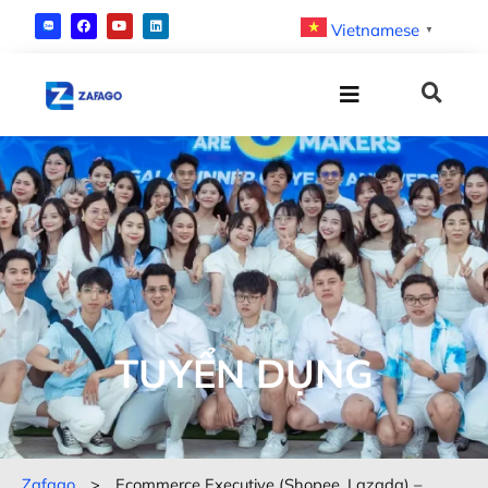
Vietnamese
▼
TUYỂN DỤNG
Zafago
>
Ecommerce Executive (Shopee, Lazada) –