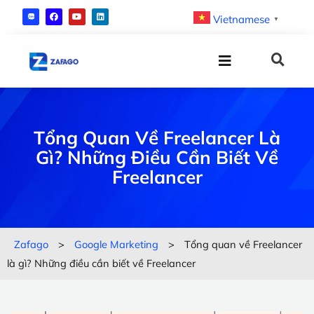
Vietnamese
▼
Tổng Quan Về Freelancer Là
Gì? Những Điều Cần Biết Về
Freelancer
Zafago
>
Google Marketing
>
Tổng quan về Freelancer
là gì? Những điều cần biết về Freelancer