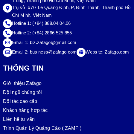
Trung, Thành phố Hồ Chí Minh, Việt Nam
Trụ sở:
97/7 Lê Quang Định, P, Bình Thạnh, Thành phố Hồ
Chí Minh, Việt Nam
Hotline 1:
(+84) 888.04.04.06
Hotline 2:
(+84) 2866.525.855
Email 1:
biz.zafago@gmail.com
Email 2:
business@zafago.com
Website:
Zafago.com
THÔNG TIN
Giới thiệu Zafago
Đội ngũ chúng tôi
Đối tác cao cấp
Khách hàng hợp tác
Liên hệ tư vấn
Trình Quản Lý Quảng Cáo ( ZAMP )