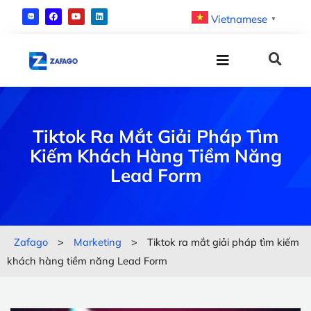
Vietnamese
▼
Tiktok Ra Mắt Giải Pháp Tìm
Kiếm Khách Hàng Tiềm Năng
Lead Form
Zafago
>
Marketing
>
Tiktok ra mắt giải pháp tìm kiếm
khách hàng tiềm năng Lead Form