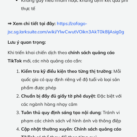
Không gây hiểu nhầm hoặc khẳng định kết quả phi
thực tế
⇒ Xem chi tiết tại đây:
https://zafago-
jsc.sg.larksuite.com/wiki/YlwCwutVOikn3AkT0k8ljAsig0g
Lưu ý quan trọng:
Khi triển khai chiến dịch theo
chính sách quảng cáo
TikTok
mới, các nhà quảng cáo cần:
Kiểm tra kỹ điều kiện theo từng thị trường
: Mỗi
quốc gia có quy định riêng về độ tuổi và loại sản
phẩm được phép
Chuẩn bị đầy đủ giấy tờ phê duyệt
: Đặc biệt với
các ngành hàng nhạy cảm
Tuân thủ quy định sáng tạo nội dung
: Tránh vi
phạm các chính sách về hình ảnh và thông điệp
Cập nhật thường xuyên
:
Chính sách quảng cáo