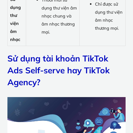
Chỉ được sử
dụng
dụng thư viện âm
dụng thư viện
thư
nhạc chung và
âm nhạc
viện
âm nhạc thương
thương mại.
âm
mại.
nhạc
Sử dụng tài khoản TikTok
Ads Self-serve hay TikTok
Agency?