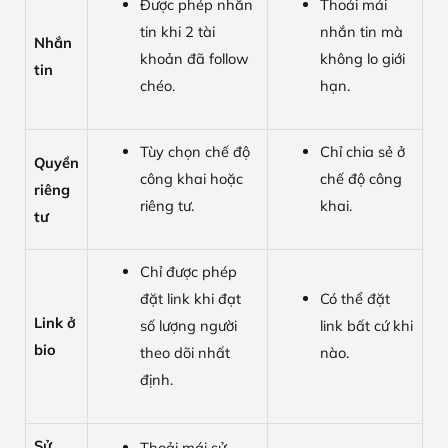
Được phép nhắn
Thoải mái
tin khi 2 tài
nhắn tin mà
Nhắn
khoản đã follow
không lo giới
tin
chéo.
hạn.
Tùy chọn chế độ
Chỉ chia sẻ ở
Quyền
công khai hoặc
chế độ công
riêng
riêng tư.
khai.
tư
Chỉ được phép
đặt link khi đạt
Có thể đặt
Link ở
số lượng người
link bất cứ khi
bio
theo dõi nhất
nào.
định.
Sử
Thoải mái sử