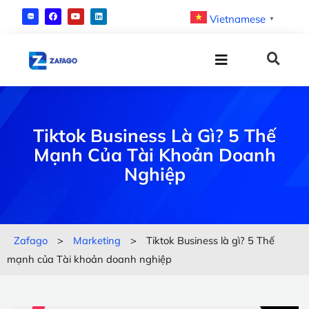
Vietnamese
▼
Tiktok Business Là Gì? 5 Thế
Mạnh Của Tài Khoản Doanh
Nghiệp
Zafago
>
Marketing
>
Tiktok Business là gì? 5 Thế
mạnh của Tài khoản doanh nghiệp