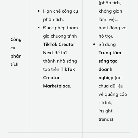
(phân tích,
Hạn chế công cụ
không gian
phân tích.
làm việc,
Được phép tham
hoạt động và
gia chương trình
hỗ trợ).
Công
TikTok Creator
Sử dụng
cụ
Next
để trở
Trung tâm
phân
thành nhà sáng
sáng tạo
tích
tạo trên
TikTok
doanh
Creator
nghiệp
(nơi
Marketplace
.
chứa dữ liệu
về quảng cáo
Tiktok,
insight,
trends).