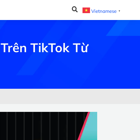
Vietnamese
▼
Trên TikTok Từ