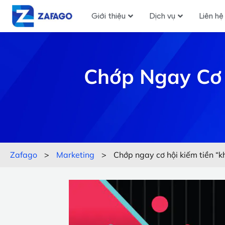
Giới thiệu
Dịch vụ
Liên hệ
Chớp Ngay Cơ 
Zafago
>
Marketing
>
Chớp ngay cơ hội kiếm tiền “kh