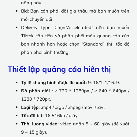
năng này.
Bid: Bạn cần phải đặt giá thầu mà bạn muốn trên
mỗi chuyển đổi
Delivery Type: Chọn“Accelerated” nếu bạn muốn
Tiktok cắn tiền và phân phối mẫu quảng cáo của
bạn nhanh hơn hoặc chọn “Standard” thì tốc độ
phân phối bình thường.
Thiết lập quảng cáo hiển thị
Tỷ lệ khung hình được đề xuất:
9: 16/1: 1/16: 9.
Độ phân giải :
≥ 720 * 1280px / ≥ 640 * 640px /
1280 * 720px.
Loại tệp:
.mp4 / .3gp / .mpeg /.mov / .avi.
Tốc độ bit:
16 516kb / giây.
Thời lượng video:
video ngắn 5 ~ 60 giây (đề xuất
9 ~ 15 giây).