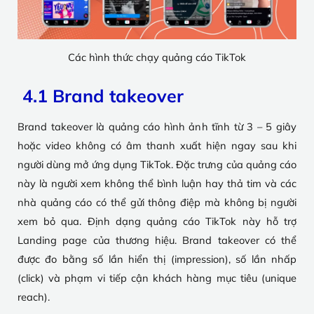
Các hình thức chạy quảng cáo TikTok
4.1 Brand takeover
Brand takeover là quảng cáo hình ảnh tĩnh từ 3 – 5 giây
hoặc video không có âm thanh xuất hiện ngay sau khi
người dùng mở ứng dụng TikTok. Đặc trưng của quảng cáo
này là người xem không thể bình luận hay thả tim và các
nhà quảng cáo có thể gửi thông điệp mà không bị người
xem bỏ qua. Định dạng quảng cáo TikTok này hỗ trợ
Landing page của thương hiệu. Brand takeover có thể
được đo bằng số lần hiển thị (impression), số lần nhấp
(click) và phạm vi tiếp cận khách hàng mục tiêu (unique
reach).