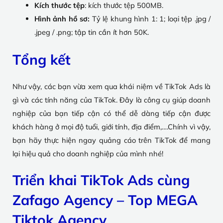
Kích thước tệp
: kích thước tệp 500MB.
Hình ảnh hồ sơ:
Tỷ lệ khung hình 1: 1; loại tệp .jpg /
.jpeg / .png; tập tin cần ít hơn 50K.
Tổng kết
Như vậy, các bạn vừa xem qua khái niệm về TikTok Ads là
gì và các tính năng của TikTok. Đây là công cụ giúp doanh
nghiệp của bạn tiếp cận có thể dễ dàng tiếp cận được
khách hàng ở mọi độ tuổi, giới tính, địa điểm,….Chính vì vậy,
bạn hãy thực hiện ngay quảng cáo trên TikTok để mang
lại hiệu quả cho doanh nghiệp của mình nhé!
Triển khai TikTok Ads cùng
Zafago Agency – Top MEGA
Tiktok Agency