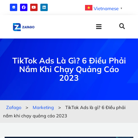
Vietnamese
▼
TikTok Ads Là Gì? 6 Điều Phải
Nắm Khi Chạy Quảng Cáo
2023
Zafago
>
Marketing
>
TikTok Ads là gì? 6 Điều phải
nắm khi chạy quảng cáo 2023