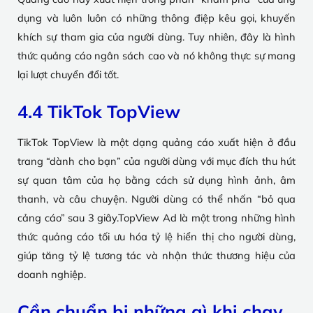
dụng và luôn luôn có những thông điệp kêu gọi, khuyến
khích sự tham gia của người dùng. Tuy nhiên, đây là hình
thức quảng cáo ngân sách cao và nó không thực sự mang
lại lượt chuyển đổi tốt.
4.4 TikTok TopView
TikTok TopView là một dạng quảng cáo xuất hiện ở đầu
trang “dành cho bạn” của người dùng với mục đích thu hút
sự quan tâm của họ bằng cách sử dụng hình ảnh, âm
thanh, và câu chuyện. Người dùng có thể nhấn “bỏ qua
cảng cáo” sau 3 giây.TopView Ad là một trong những hình
thức quảng cáo tối ưu hóa tỷ lệ hiển thị cho người dùng,
giúp tăng tỷ lệ tương tác và nhận thức thương hiệu của
doanh nghiệp.
Cần chuẩn bị những gì khi chạy