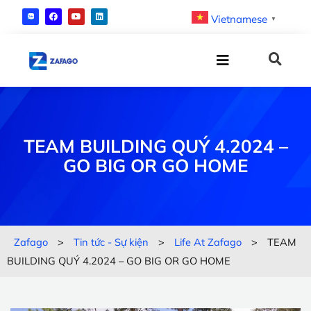
Vietnamese
▼
TEAM BUILDING QUÝ 4.2024 –
GO BIG OR GO HOME
Zafago
>
Tin tức - Sự kiện
>
Life At Zafago
>
TEAM
BUILDING QUÝ 4.2024 – GO BIG OR GO HOME