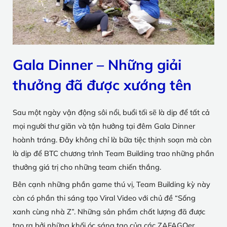
Gala Dinner – Những giải
thưởng đã được xướng tên
Sau một ngày vận động sôi nổi, buổi tối sẽ là dịp để tất cả
mọi người thư giãn và tận hưởng tại đêm
Gala Dinner
hoành tráng. Đây không chỉ là bữa tiệc thịnh soạn mà còn
là dịp để BTC chương trình Team Building trao những phần
thưởng giá trị cho những team chiến thắng.
Bên cạnh những phần game thú vị, Team Building kỳ này
còn có phần thi sáng tạo Viral Video với chủ đề “Sống
xanh cùng nhà Z”. Những sản phẩm chất lượng đã được
tạo ra bởi những khối óc sáng tạo của các ZAFAGOer