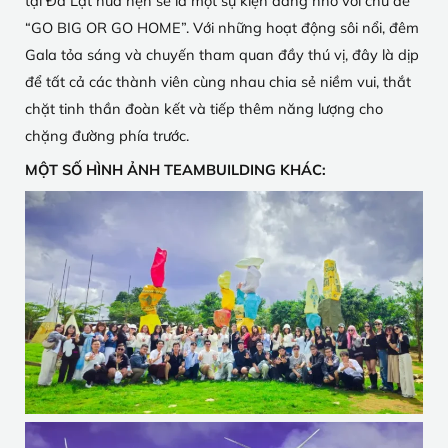
tại Đà Lạt hứa hẹn sẽ là một sự kiện đáng nhớ với chủ đề
“GO BIG OR GO HOME”. Với những hoạt động sôi nổi, đêm
Gala tỏa sáng và chuyến tham quan đầy thú vị, đây là dịp
để tất cả các thành viên cùng nhau chia sẻ niềm vui, thắt
chặt tinh thần đoàn kết và tiếp thêm năng lượng cho
chặng đường phía trước.
MỘT SỐ HÌNH ẢNH TEAMBUILDING KHÁC: