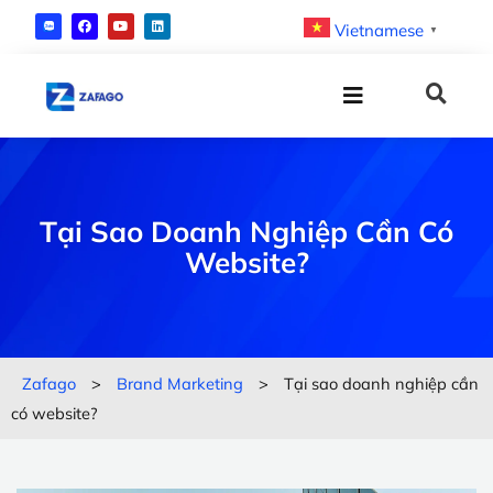
Vietnamese
▼
Tại Sao Doanh Nghiệp Cần Có
Website?
Zafago
>
Brand Marketing
>
Tại sao doanh nghiệp cần
có website?