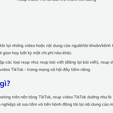
tải lại những video hoặc nội dung của người/tài khoản/kênh
i gian hay bất kỳ một chi phí nào khác.
ặp các loại reup như: reup bài viết (đăng lại bài viết), reup s
 video TikTok – trang mạng xã hội đầy tiềm năng.
gì?
keting trên nền tảng TikTok, reup video TikTok dường như là
nghiệp) sẽ sưu tầm và tiến hành đăng tải lại nội dung của 