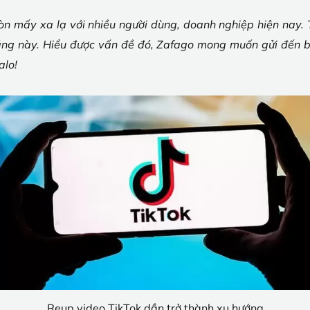
òn mấy xa lạ với nhiều người dùng, doanh nghiệp hiện nay. 
ăng này. Hiểu được vấn đề đó, Zafago mong muốn gửi đến b
alo!
Reup video TikTok dần trở thành xu hướng