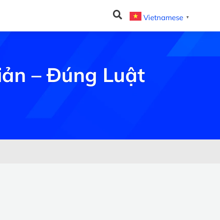
Vietnamese
▼
iản – Đúng Luật