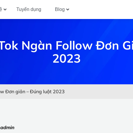
ệ
Tuyển dụng
Blog
Tok Ngàn Follow Đơn G
2023
ow Đơn giản – Đúng luật 2023
:
admin