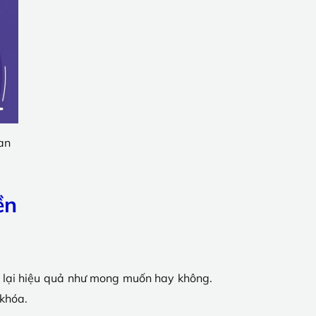
an
ền
g lại hiệu quả như mong muốn hay không.
 khóa.