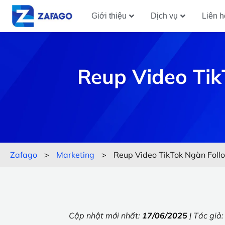
Giới thiệu
Dịch vụ
Liên h
Reup Video Tik
Zafago
>
Marketing
>
Reup Video TikTok Ngàn Foll
Cập nhật mới nhất:
17/06/2025
| Tác giả