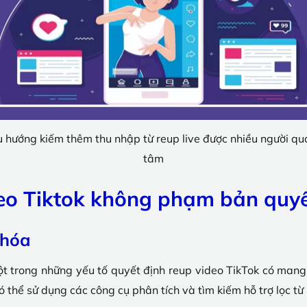
u hướng kiếm thêm thu nhập từ reup live được nhiều người qu
tâm
eo Tiktok không phạm bản quy
Khóa
một trong những yếu tố quyết định reup video TikTok có man
thể sử dụng các công cụ phân tích và tìm kiếm hỗ trợ lọc từ