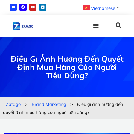
Vietnamese
▼
Điều Gì Ảnh Hưởng Đến Quyết
Định Mua Hàng Của Người
Tiêu Dùng?
Zafago
>
Brand Marketing
>
Điều gì ảnh hưởng đến
quyết định mua hàng của người tiêu dùng?