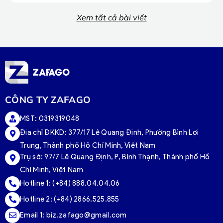
Xem tất cả bài viết
CÔNG TY ZAFAGO
MST: 0319319048
Địa chỉ ĐKKD: 377/17 Lê Quang Định, Phường Bình Lợi
Trung, Thành phố Hồ Chí Minh, Việt Nam
Trụ sở:
97/7 Lê Quang Định, P, Bình Thạnh, Thành phố Hồ
Chí Minh, Việt Nam
Hotline 1:
(+84) 888.04.04.06
Hotline 2:
(+84) 2866.525.855
Email 1:
biz.zafago@gmail.com