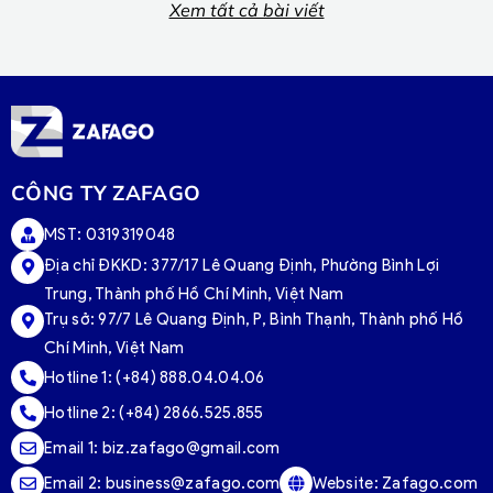
Xem tất cả bài viết
CÔNG TY ZAFAGO
MST: 0319319048
Địa chỉ ĐKKD: 377/17 Lê Quang Định, Phường Bình Lợi
Trung, Thành phố Hồ Chí Minh, Việt Nam
Trụ sở:
97/7 Lê Quang Định, P, Bình Thạnh, Thành phố Hồ
Chí Minh, Việt Nam
Hotline 1:
(+84) 888.04.04.06
Hotline 2:
(+84) 2866.525.855
Email 1:
biz.zafago@gmail.com
Email 2:
business@zafago.com
Website:
Zafago.com