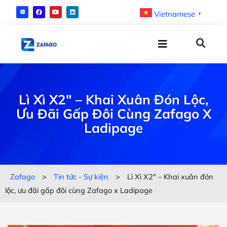
Vietnamese
▼
Lì Xì X2″ – Khai Xuân Đón Lộc,
Ưu Đãi Gấp Đôi Cùng Zafago X
Ladipage
Zafago
>
Tin tức - Sự kiện
>
Lì Xì X2″ – Khai xuân đón
lộc, ưu đãi gấp đôi cùng Zafago x Ladipage