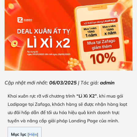
Cập nhật mới nhất:
06/03/2025
| Tác giả:
admin
Khai xuân rực rỡ với chương trình
“Lì Xì X2”
, khi mua gói
Ladipage tại Zafago, khách hàng sẽ được nhận hàng loạt
ưu đãi hấp dẫn để tối ưu hóa hiệu quả kinh doanh trực
tuyến và nâng cấp giải pháp Landing Page của mình.
Mục lục
[
Hiện
]