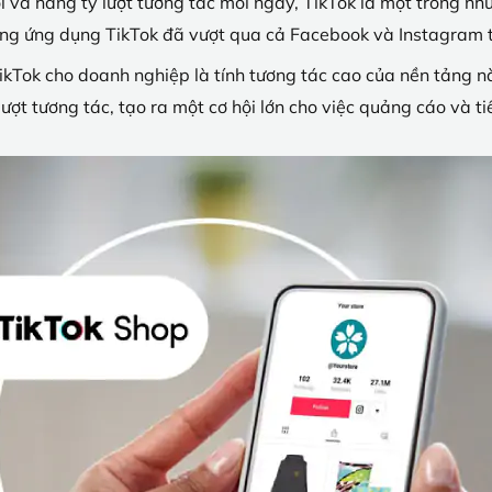
ới và hàng tỷ lượt tương tác mỗi ngày, TikTok là một trong 
xuống ứng dụng TikTok đã vượt qua cả Facebook và Instagram
TikTok cho doanh nghiệp là tính tương tác cao của nền tảng n
ượt tương tác, tạo ra một cơ hội lớn cho việc quảng cáo và 