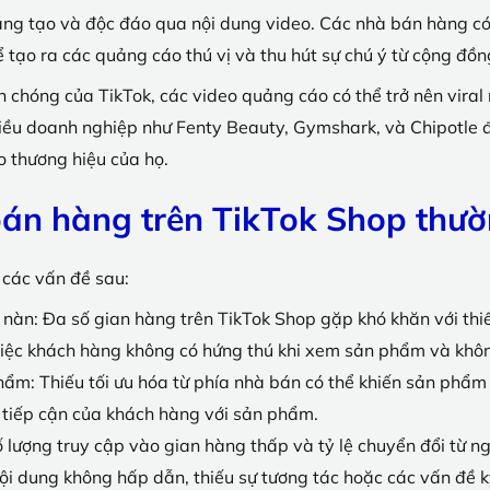
 sáng tạo và độc đáo qua nội dung video. Các nhà bán hàng c
ể tạo ra các quảng cáo thú vị và thu hút sự chú ý từ cộng đồ
nh chóng của TikTok, các video quảng cáo có thể trở nên vir
nhiều doanh nghiệp như Fenty Beauty, Gymshark, và Chipotle 
o thương hiệu của họ.
án hàng trên TikTok Shop thư
các vấn đề sau:
o nàn: Đa số gian hàng trên TikTok Shop gặp khó khăn với thi
iệc khách hàng không có hứng thú khi xem sản phẩm và không
ẩm: Thiếu tối ưu hóa từ phía nhà bán có thể khiến sản phẩm 
 tiếp cận của khách hàng với sản phẩm.
 Số lượng truy cập vào gian hàng thấp và tỷ lệ chuyển đổi t
nội dung không hấp dẫn, thiếu sự tương tác hoặc các vấn đề k