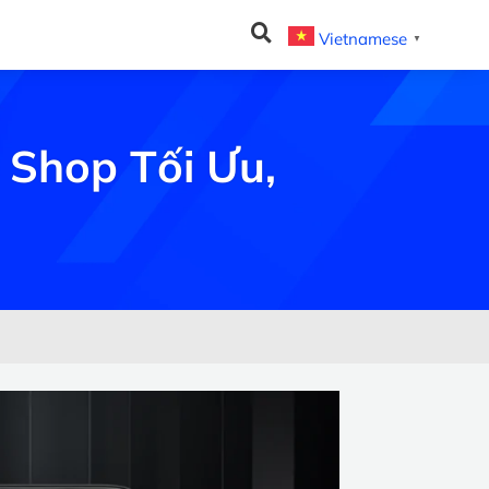
Vietnamese
▼
 Shop Tối Ưu,