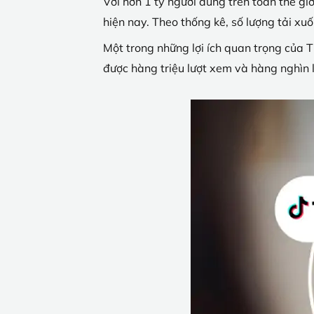
Với hơn 1 tỷ người dùng trên toàn thế gi
hiện nay. Theo thống kê, số lượng tải 
Một trong những lợi ích quan trọng của 
được hàng triệu lượt xem và hàng nghìn l