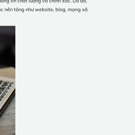
hông tin chất lượng và chính xác. Do đó,
ác nền tảng như website, blog, mạng xã