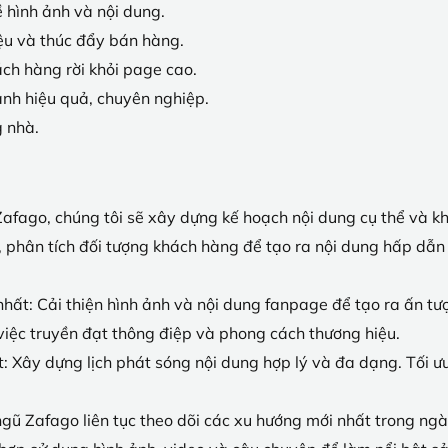
 hình ảnh và nội dung.
ệu và thúc đẩy bán hàng.
hách hàng rời khỏi page cao.
ành hiệu quả, chuyên nghiệp.
g nhà.
Zafago, chúng tôi sẽ xây dựng kế hoạch nội dung cụ thể và k
, phân tích đối tượng khách hàng để tạo ra nội dung hấp dẫn 
ất: Cải thiện hình ảnh và nội dung fanpage để tạo ra ấn 
iệc truyền đạt thông điệp và phong cách thương hiệu.
t: Xây dựng lịch phát sóng nội dung hợp lý và đa dạng. Tối 
 ngũ Zafago liên tục theo dõi các xu hướng mới nhất trong ng