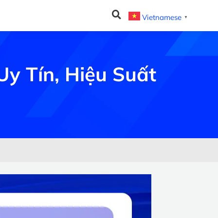
Vietnamese
▼
Uy Tín, Hiệu Suất