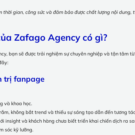
ệm thời gian, công sức và đảm bảo được chất lượng nội dung, 
 của Zafago Agency có gì?
cy, bạn sẽ được trải nghiệm sự chuyên nghiệp và tận tâm từ đ
 đây:
n trị fanpage
ng và khoa học.
rắm, không bắt trend và thiếu sự sáng tạo dẫn đến tương tác
 insight và khách hàng chưa biết triển khai chiến dịch ra sa
m sóc kỹ lưỡng.