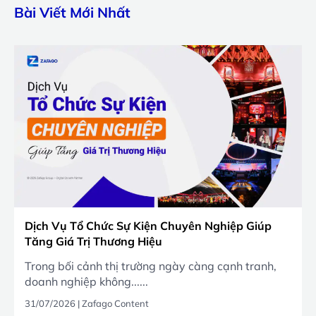
Bài Viết Mới Nhất
Dịch Vụ Tổ Chức Sự Kiện Chuyên Nghiệp Giúp
Tăng Giá Trị Thương Hiệu
Trong bối cảnh thị trường ngày càng cạnh tranh,
doanh nghiệp không......
31/07/2026
|
Zafago Content