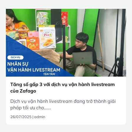
Tăng số gấp 3 với dịch vụ vận hành livestream
của Zafago
Dịch vụ vận hành livestream đang trở thành giải
pháp tối ưu cho......
26/07/2025
|
admin