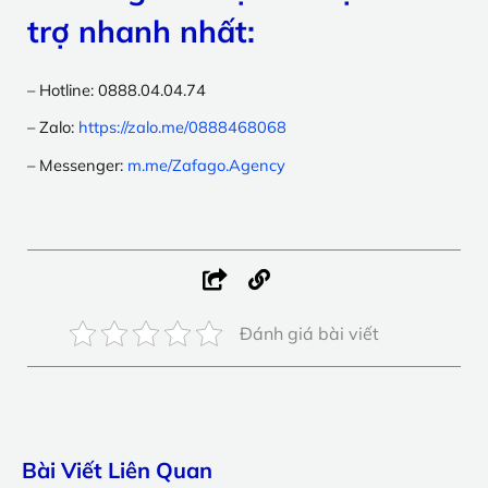
trợ nhanh nhất:
– Hotline: 0888.04.04.74
– Zalo:
https://zalo.me/0888468068
– Messenger:
m.me/Zafago.Agency
Đánh giá bài viết
Bài Viết Liên Quan