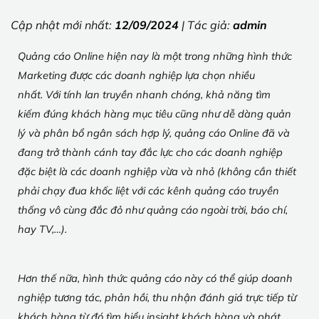
Cập nhật mới nhất:
12/09/2024
| Tác giả:
admin
Quảng cáo Online hiện nay là một trong những hình thức
Marketing được các doanh nghiệp lựa chọn nhiều
nhất. Với tính lan truyền nhanh chóng, khả năng tìm
kiếm đúng khách hàng mục tiêu cũng như dễ dàng quản
lý và phân bổ ngân sách hợp lý, quảng cáo Online đã và
đang trở thành cánh tay đắc lực cho các doanh nghiệp
đặc biệt là các doanh nghiệp vừa và nhỏ (không cần thiết
phải chạy đua khốc liệt với các kênh quảng cáo truyền
thống vô cùng đắc đỏ như quảng cáo ngoài trời, báo chí,
hay TV,…).
Hơn thế nữa, hình thức quảng cáo này có thể giúp doanh
nghiệp tương tác, phản hồi, thu nhận đánh giá trực tiếp từ
khách hàng từ đó tìm hiểu insight khách hàng và phát