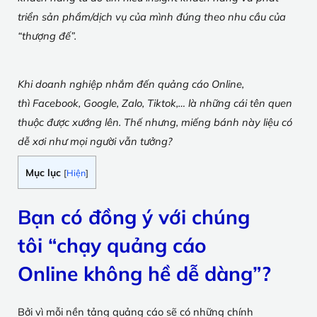
triển sản phẩm/dịch vụ của mình đúng theo nhu cầu của
“thượng đế”.
Khi doanh nghiệp nhắm đến quảng cáo Online,
thì Facebook, Google, Zalo, Tiktok,… là những cái tên quen
thuộc được xướng lên. Thế nhưng, miếng bánh này liệu có
dễ xơi như mọi người vẫn tưởng?
Mục lục
[
Hiện
]
Bạn có đồng ý với chúng
tôi “chạy quảng cáo
Online không hề dễ dàng”?
Bởi vì mỗi nền tảng quảng cáo sẽ có những chính