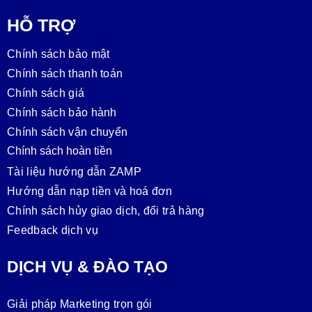
HỖ TRỢ
Chính sách bảo mật
Chính sách thanh toán
Chính sách giá
Chính sách bảo hành
Chính sách vận chuyển
Chính sách hoàn tiền
Tài liệu hướng dẫn ZAMP
Hướng dẫn nạp tiền và hoá đơn
Chính sách hủy giao dịch, đổi trả hàng
Feedback dịch vụ
DỊCH VỤ & ĐÀO TẠO
Giải pháp Marketing trọn gói