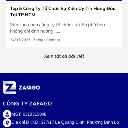
Top 5 Công Ty Tổ Chức Sự Kiện Uy Tín Hàng Đầu
Tại TP.HCM
Việc lựa chọn công ty tổ chức sự kiện phù hợp
không chỉ ảnh hưởng......
24/07/2026
|
Zafago Content
Xem tất cả bài viết
CÔNG TY ZAFAGO
MST: 0319319048
Địa chỉ ĐKKD: 377/17 Lê Quang Định, Phường Bình Lợi