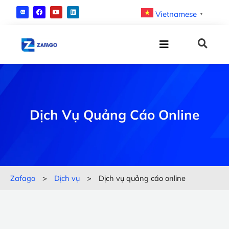
Vietnamese
▼
Dịch Vụ Quảng Cáo Online
Zafago
>
Dịch vụ
>
Dịch vụ quảng cáo online