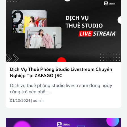
Dịch Vụ Thuê Phòng Studio Livestream Chuyên
Nghiệp Tại ZAFAGO JSC
Dịch vụ thuê phòng studio livestream đang ngày
càng trở nên phổ......
01/10/2024
|
admin