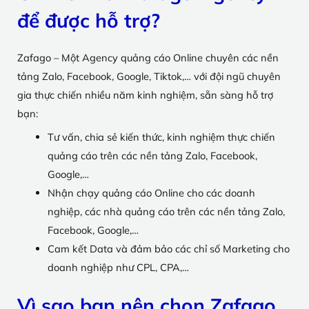
để được hỗ trợ?
Zafago – Một Agency quảng cáo Online chuyên các nền
tảng Zalo, Facebook, Google, Tiktok,… với đội ngũ chuyên
gia thực chiến nhiều năm kinh nghiệm, sẵn sàng hỗ trợ
bạn:
Tư vấn, chia sẻ kiến thức, kinh nghiệm thực chiến
quảng cáo trên các nền tảng Zalo, Facebook,
Google,…
Nhận chạy quảng cáo Online cho các doanh
nghiệp, các nhà quảng cáo trên các nền tảng Zalo,
Facebook, Google,…
Cam kết Data và đảm bảo các chỉ số Marketing cho
doanh nghiệp như CPL, CPA,…
Vì sao bạn nên chọn Zafago