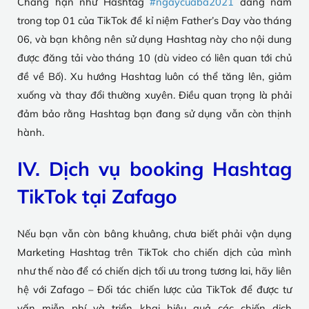
Chẳng hạn như Hashtag
#ngaycuaba2021
đang nằm
trong top 01 của TikTok để kỉ niệm Father’s Day vào tháng
06, và bạn không nên sử dụng Hashtag này cho nội dung
được đăng tải vào tháng 10 (dù video có liên quan tới chủ
đề về Bố). Xu hướng Hashtag luôn có thể tăng lên, giảm
xuống và thay đổi thường xuyên. Điều quan trọng là phải
đảm bảo rằng Hashtag bạn đang sử dụng vẫn còn thịnh
hành.
IV. Dịch vụ booking Hashtag
TikTok tại Zafago
Nếu bạn vẫn còn bâng khuâng, chưa biết phải vận dụng
Marketing Hashtag trên TikTok cho chiến dịch của mình
như thế nào để có chiến dịch tối ưu trong tương lai, hãy liên
hệ với Zafago – Đối tác chiến lược của TikTok để được tư
vấn miễn phí và triển khai hiệu quả các chiến dịch