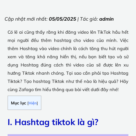
Cập nhật mới nhất:
05/05/2025
| Tác giả:
admin
Có lẽ ai cũng thấy rằng khi đăng video lên TikTok hầu hết
mọi người đều thêm hashtag cho video của mình. Việc
thêm Hashtag vào video chính là cách tăng thu hút người
xem và tăng khả năng hiển thị, nếu bạn biết tạo và sử
dụng Hashtag đúng cách thì video của sẽ được lên xu
hướng Tiktok nhanh chóng. Tại sao cần phải tạo Hashtag
Tiktok? Tạo hashtag Tiktok như thế nào là hiệu quả? Hãy
cùng Zafago tìm hiểu thông qua bài viết dưới đây nhé!
Mục lục
[
Hiện
]
I. Hashtag tiktok là gì?