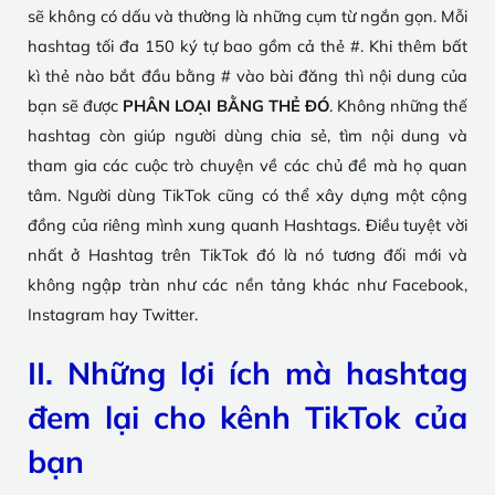
sẽ không có dấu và thường là những cụm từ ngắn gọn. Mỗi
hashtag tối đa 150 ký tự bao gồm cả thẻ #.
Khi thêm bất
kì thẻ nào bắt đầu bằng # vào bài đăng thì nội dung của
bạn sẽ được
PHÂN LOẠI BẰNG THẺ ĐÓ
. Không những thế
hashtag còn giúp người dùng chia sẻ, tìm nội dung và
tham gia các cuộc trò chuyện về các chủ đề mà họ quan
tâm. Người dùng TikTok cũng có thể xây dựng một cộng
đồng của riêng mình xung quanh Hashtags. Điều tuyệt vời
nhất ở Hashtag trên TikTok đó là nó tương đối mới và
không ngập tràn như các nền tảng khác như Facebook,
Instagram hay Twitter.
II. Những lợi ích mà hashtag
đem lại cho kênh TikTok của
bạn