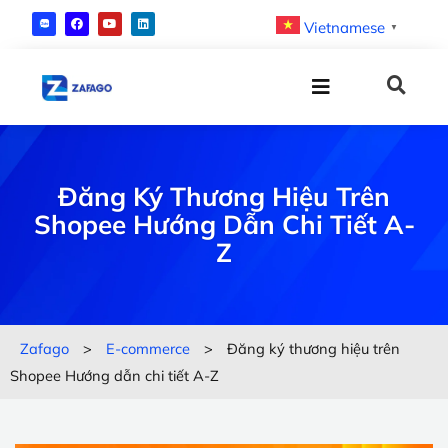
Vietnamese
▼
Đăng Ký Thương Hiệu Trên
Shopee Hướng Dẫn Chi Tiết A-
Z
Zafago
>
E-commerce
>
Đăng ký thương hiệu trên
Shopee Hướng dẫn chi tiết A-Z