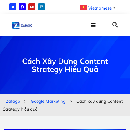
Vietnamese
▼
Cách Xây Dựng Content
Strategy Hiệu Quả
Zafago
>
Google Marketing
>
Cách xây dựng Content
Strategy hiệu quả