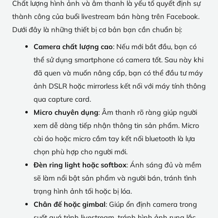
Chất lượng hình ảnh và âm thanh là yếu tố quyết định sự
thành công của buổi livestream bán hàng trên Facebook.
Dưới đây là những thiết bị cơ bản bạn cần chuẩn bị:
Camera chất lượng cao
: Nếu mới bắt đầu, bạn có
thể sử dụng smartphone có camera tốt. Sau này khi
đã quen và muốn nâng cấp, bạn có thể đầu tư máy
ảnh DSLR hoặc mirrorless kết nối với máy tính thông
qua capture card.
Micro chuyên dụng
: Âm thanh rõ ràng giúp người
xem dễ dàng tiếp nhận thông tin sản phẩm. Micro
cài áo hoặc micro cầm tay kết nối bluetooth là lựa
chọn phù hợp cho người mới.
Đèn ring light hoặc softbox
: Ánh sáng đủ và mềm
sẽ làm nổi bật sản phẩm và người bán, tránh tình
trạng hình ảnh tối hoặc bị lóa.
Chân đế hoặc gimbal
: Giúp ổn định camera trong
suốt quá trình livestream, tránh hình ảnh rung lắc