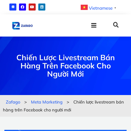
Vietnamese
▼
Chiến Lược Livestream Bán
Hàng Trên Facebook Cho
Người Mới
Zafago
>
Meta Marketing
>
Chiến lược livestream bán
hàng trên Facebook cho người mới