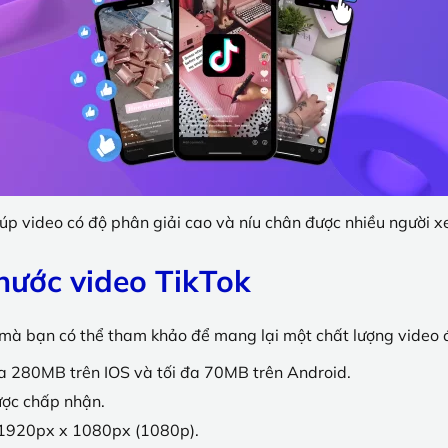
úp video có độ phân giải cao và níu chân được nhiều người 
thước video TikTok
 mà bạn có thể tham khảo để mang lại một chất lượng video đ
đa 280MB trên IOS và tối đa 70MB trên Android.
ược chấp nhận.
à 1920px x 1080px (1080p).