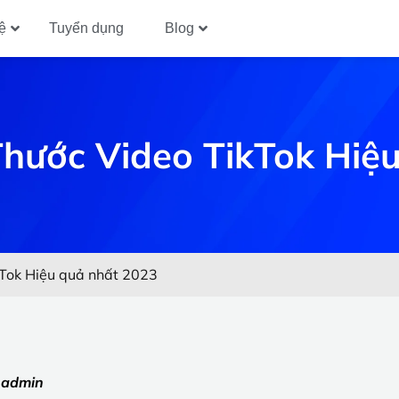
ệ
Tuyển dụng
Blog
Thước Video TikTok Hiệ
kTok Hiệu quả nhất 2023
:
admin