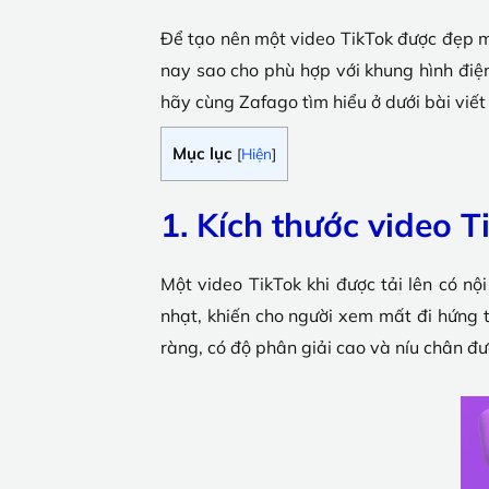
Để tạo nên một video TikTok được đẹp mắ
nay sao cho phù hợp với khung hình điệ
hãy cùng Zafago tìm hiểu ở dưới bài viết
Mục lục
[
Hiện
]
1. Kích thước video 
Một video TikTok khi được tải lên có n
nhạt, khiến cho người xem mất đi hứng t
ràng, có độ phân giải cao và níu chân đ