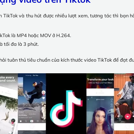
ên TikTok và thu hút được nhiều lượt xem, tương tác thì bạn 
ikTok là MP4 hoặc MOV ở H.264.
à tối đa là 3 phút.
ải tuân thủ tiêu chuẩn của kích thước video TikTok để đạt đ