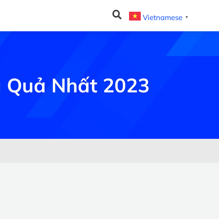
Vietnamese
▼
u Quả Nhất 2023