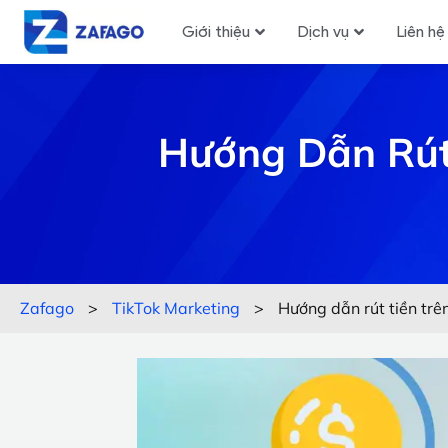
Giới thiệu
Dịch vụ
Liên hệ
Hướng Dẫn Rút
Zafago
>
TikTok Marketing
>
Hướng dẫn rút tiền trê