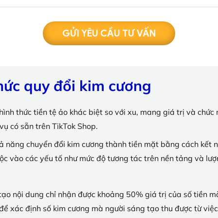
GỬI YÊU CẦU TƯ VẤN
hức quy đổi kim cương
hình thức tiền tệ ảo khác biệt so với xu, mang giá trị và ch
vụ có sẵn trên TikTok Shop.
hả năng chuyển đổi kim cương thành tiền mặt bằng cách kết nố
ộc vào các yếu tố như mức độ tương tác trên nền tảng và lư
 tạo nội dung chỉ nhận được khoảng 50% giá trị của số tiền m
 để xác định số kim cương mà người sáng tạo thu được từ việ