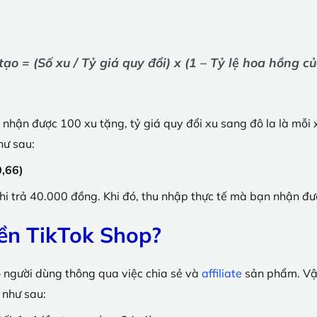
o = (Số xu / Tỷ giá quy đổi) x (1 – Tỷ lệ hoa hồng c
 nhận được 100 xu tặng, tỷ giá quy đổi xu sang đô la là mỗi x
hư sau:
0,66)
hi trả 40.000 đồng. Khi đó, thu nhập thực tế mà bạn nhận đư
tiền TikTok Shop?
o người dùng thông qua việc chia sẻ và
affiliate
sản phẩm. Vậy 
 như sau: