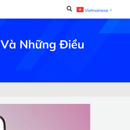
Vietnamese
▼
 Và Những Điều