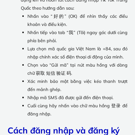
Quốc theo hướng dẫn sau:
Nhấn vào “好的” (OK) để nhìn thấy các điều
khoản và điều kiện.
Nhấn tiếp vào tab “我” (Tôi) ngay góc dưới cùng
phía bên phải.
Lựa chọn mã quốc gia Việt Nam là +84, sau đó
nhập chính xác số điện thoại di động của mình.
Chọn vào “Gửi mã” tại nút màu hồng với dòng
chữ 获取 短信 验证 码.
Xác minh bảo mật bằng việc kéo thanh trượt
đến mảnh ghép.
Nhập mã SMS đã được gửi đến điện thoại.
Cuối cùng hãy nhấn vào chữ màu hồng 登录 để
đăng nhập.
Cách đăng nhập và đăng ký