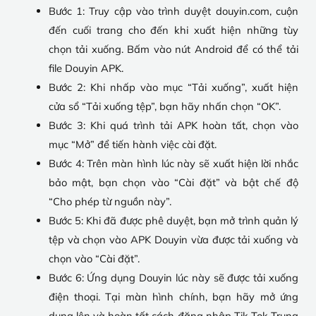
Bước 1: Truy cập vào trình duyệt douyin.com, cuộn
đến cuối trang cho đến khi xuất hiện những tùy
chọn tải xuống. Bấm vào nút Android để có thể tải
file Douyin APK.
Bước 2: Khi nhấp vào mục “Tải xuống”, xuất hiện
cửa sổ “Tải xuống tệp”, bạn hãy nhấn chọn “OK”.
Bước 3: Khi quá trình tải APK hoàn tất, chọn vào
mục “Mở” để tiến hành việc cài đặt.
Bước 4: Trên màn hình lúc này sẽ xuất hiện lời nhắc
bảo mật, bạn chọn vào “Cài đặt” và bật chế độ
“Cho phép từ nguồn này”.
Bước 5: Khi đã được phê duyệt, bạn mở trình quản lý
tệp và chọn vào APK Douyin vừa được tải xuống và
chọn vào “Cài đặt”.
Bước 6: Ứng dụng Douyin lúc này sẽ được tải xuống
điện thoại. Tại màn hình chính, bạn hãy mở ứng
dụng lên và hoàn tất cách đăng nhập Tik Tok Trung