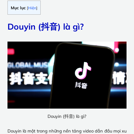
Mục lục
[
Hiện
]
Douyin (抖音) là gì?
Douyin (抖音) là gì?
Douyin là một trong những nền tảng video dẫn đầu mọi xu