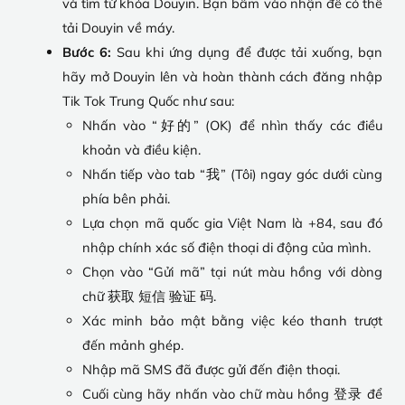
và tìm từ khóa Douyin. Bạn bấm vào nhận để có thể
tải Douyin về máy.
Bước 6:
Sau khi ứng dụng để được tải xuống, bạn
hãy mở Douyin lên và hoàn thành cách đăng nhập
Tik Tok Trung Quốc như sau:
Nhấn vào “好的” (OK) để nhìn thấy các điều
khoản và điều kiện.
Nhấn tiếp vào tab “我” (Tôi) ngay góc dưới cùng
phía bên phải.
Lựa chọn mã quốc gia Việt Nam là +84, sau đó
nhập chính xác số điện thoại di động của mình.
Chọn vào “Gửi mã” tại nút màu hồng với dòng
chữ 获取 短信 验证 码.
Xác minh bảo mật bằng việc kéo thanh trượt
đến mảnh ghép.
Nhập mã SMS đã được gửi đến điện thoại.
Cuối cùng hãy nhấn vào chữ màu hồng 登录 để