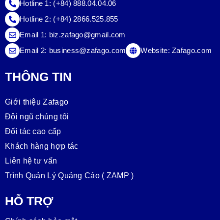
Hotline 1:
(+84) 888.04.04.06
Hotline 2:
(+84) 2866.525.855
Email 1:
biz.zafago@gmail.com
Email 2:
business@zafago.com
Website:
Zafago.com
THÔNG TIN
Giới thiệu Zafago
Đội ngũ chúng tôi
Đối tác cao cấp
Khách hàng hợp tác
Liên hệ tư vấn
Trình Quản Lý Quảng Cáo ( ZAMP )
HỖ TRỢ