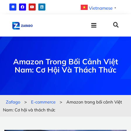
Vietnamese
▼
Amazon Trong Bối Cảnh Việt
Nam: Cơ Hội Và Thách Thức
Zafago
>
E-commerce
>
Amazon trong bối cảnh Việt
Nam: Cơ hội và thách thức