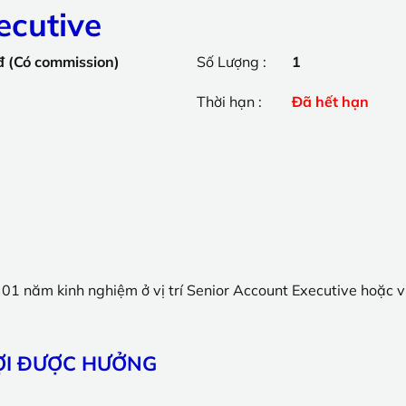
ecutive
 (Có commission)
Số Lượng :
1
Thời hạn :
Đã hết hạn
ừ 01 năm kinh nghiệm ở vị trí Senior Account Executive hoặc v
LỢI ĐƯỢC HƯỞNG