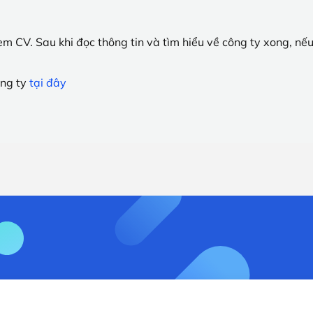
kèm CV.
Sau khi đọc thông tin và tìm hiểu về công ty xong, nế
ông ty
tại đây