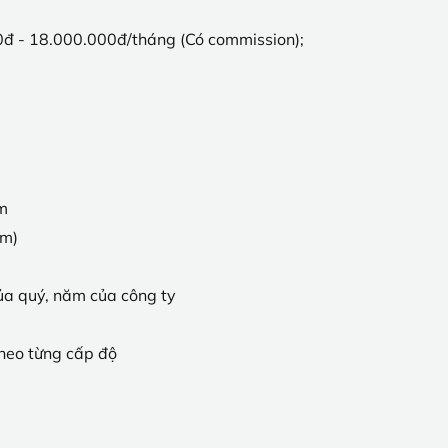
0đ - 18.000.000đ/tháng (Có commission);
ăm
ăm)
ủa quý, năm của công ty
theo từng cấp độ