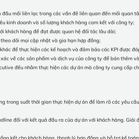
 đầu mối liên lạc trong các vấn đề liên quan đến mối quan 
êu kinh doanh và số lượng khách hàng cam kết với công ty;
i khách hàng để đạt được quan hệ đối tác lâu dài;
, theo dõi mọi cập nhật và gia hạn hợp đồng;
khác để thực hiện các kế hoạch và đảm bảo các KPI được đá
nh xác về các sản phẩm và dịch vụ của công ty để bán thêm v
cutive đều nhằm thực hiện các dự án mà công ty cung cấp c
àng trong suốt thời gian thực hiện dự án để làm rõ các yêu cầ
dline đối với kết quả đầu ra của dự án với khách hàng. Giải 
tổng kết cho khách hàng, thanh lý hợp đồng và hỗ trợ kế toán