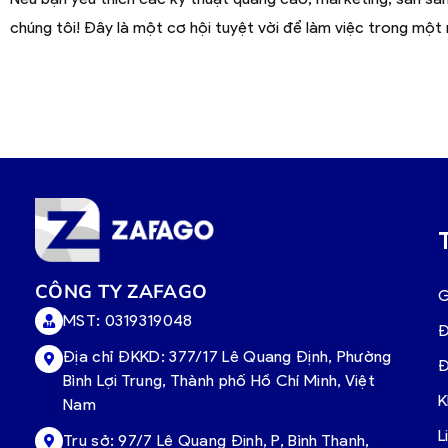
chúng tôi! Đây là một cơ hội tuyệt vời để làm việc trong mộ
CÔNG TY ZAFAGO
G
MST: 0319319048
Đ
Địa chỉ ĐKKD: 377/17 Lê Quang Định, Phường
Đ
Bình Lợi Trung, Thành phố Hồ Chí Minh, Việt
K
Nam
L
Trụ sở:
97/7 Lê Quang Định, P, Bình Thạnh,