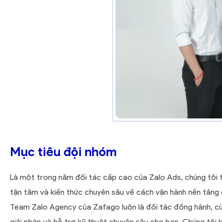
Mục tiêu đội nhóm
Là một trong năm đối tác cấp cao của Zalo Ads, chúng tôi t
tận tâm và kiến thức chuyên sâu về cách vận hành nền tảng 
Team Zalo Agency của Zafago luôn là đối tác đồng hành, c
giải pháp và hỗ trợ kỹ thuật chuyên sâu cho bạn. Chúng tôi k