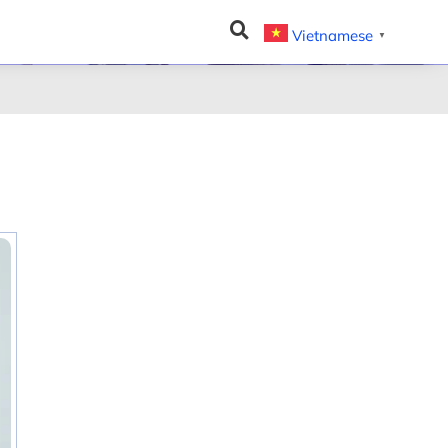
Vietnamese
▼