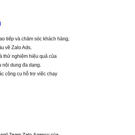
g
ao tiếp và chăm sóc khách hàng,
âu về Zalo Ads.
à thử nghiệm hiệu quả của
 nội dung đa dạng.
c cộng cụ hỗ trợ việc chạy
ội ngũ Team Zalo Agency của