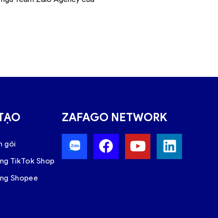
 TẠO
ZAFAGO NETWORK
n gói
àng TikTok Shop
àng Shopee