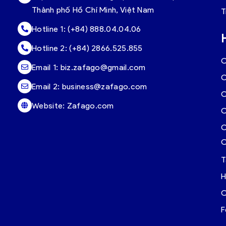
Thành phố Hồ Chí Minh, Việt Nam
T
Hotline 1:
(+84) 888.04.04.06
Hotline 2:
(+84) 2866.525.855
C
Email 1:
biz.zafago@gmail.com
C
Email 2:
business@zafago.com
C
Website:
Zafago.com
C
C
C
T
H
C
F