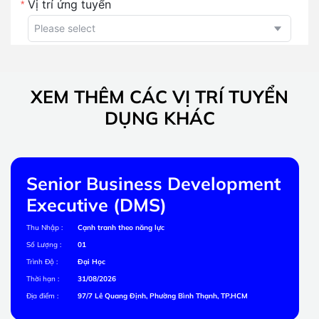
XEM THÊM CÁC VỊ TRÍ TUYỂN
DỤNG KHÁC
nt
Accountant Executive
Thu Nhập :
8.000.000 - 10.000.000 đồng/tháng
Số Lượng :
01
Trình Độ :
Cao Đẳng, Đại Học
Thời hạn :
31/08/2026
Địa điểm :
97/7 Lê Quang Định, Phường Bình Thạnh, TP.HCM