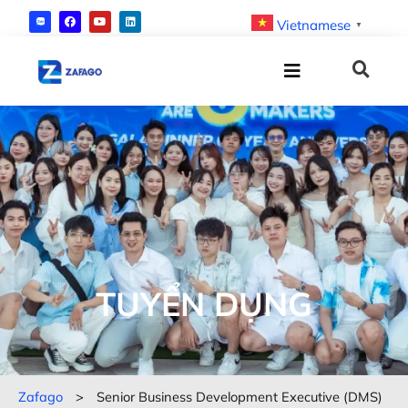
Vietnamese
▼
TUYỂN DỤNG
Zafago
>
Senior Business Development Executive (DMS)