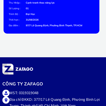
Thu Nhập :
Cạnh tranh theo năng lực
Số Lượng :
01
Trình Độ :
Đại Học
Thời hạn :
31/08/2026
Địa điểm :
97/7 Lê Quang Định, Phường Bình Thạnh, TP.HCM
CÔNG TY ZAFAGO
MST: 0319319048
Địa chỉ ĐKKD: 377/17 Lê Quang Định, Phường Bình Lợi
Trung, Thành phố Hồ Chí Minh, Việt Nam