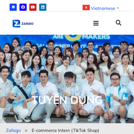
Vietnamese
▼
TUYỂN DỤNG
Zafago
>
E-commerce Intern (TikTok Shop)