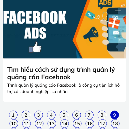
Tìm hiểu cách sử dụng trình quản lý
quảng cáo Facebook
Trình quản lý quảng cáo Facebook là công cụ tiện ích hỗ
trợ các doanh nghiệp, cá nhân
1
2
3
4
5
6
7
8
9
10
11
12
13
14
15
16
17
18