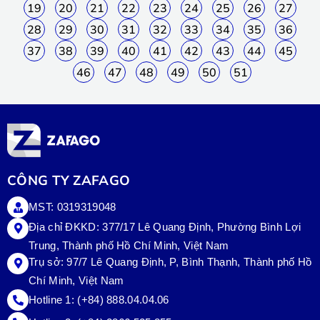
19
20
21
22
23
24
25
26
27
28
29
30
31
32
33
34
35
36
37
38
39
40
41
42
43
44
45
46
47
48
49
50
51
CÔNG TY ZAFAGO
MST: 0319319048
Địa chỉ ĐKKD: 377/17 Lê Quang Định, Phường Bình Lợi
Trung, Thành phố Hồ Chí Minh, Việt Nam
Trụ sở:
97/7 Lê Quang Định, P, Bình Thạnh, Thành phố Hồ
Chí Minh, Việt Nam
Hotline 1:
(+84) 888.04.04.06