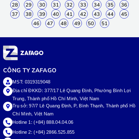
28
29
30
31
32
33
34
35
36
37
38
39
40
41
42
43
44
45
46
47
48
49
50
51
CÔNG TY ZAFAGO
MST: 0319319048
Địa chỉ ĐKKD: 377/17 Lê Quang Định, Phường Bình Lợi
Trung, Thành phố Hồ Chí Minh, Việt Nam
Trụ sở:
97/7 Lê Quang Định, P, Bình Thạnh, Thành phố Hồ
Chí Minh, Việt Nam
Hotline 1:
(+84) 888.04.04.06
Hotline 2:
(+84) 2866.525.855