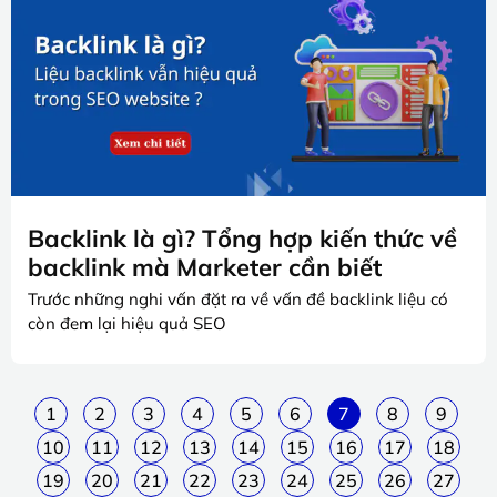
Backlink là gì? Tổng hợp kiến thức về
backlink mà Marketer cần biết
Trước những nghi vấn đặt ra về vấn đề backlink liệu có
còn đem lại hiệu quả SEO
1
2
3
4
5
6
7
8
9
10
11
12
13
14
15
16
17
18
19
20
21
22
23
24
25
26
27