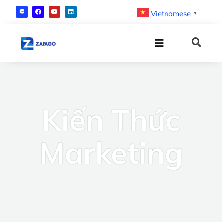
Vietnamese
▼
Kiến Thức
Marketing