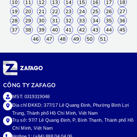
10
11
12
13
14
15
16
17
18
19
20
21
22
23
24
25
26
27
28
29
30
31
32
33
34
35
36
37
38
39
40
41
42
43
44
45
46
47
48
49
50
51
CÔNG TY ZAFAGO
MST: 0319319048
Địa chỉ ĐKKD: 377/17 Lê Quang Định, Phường Bình Lợi
Trung, Thành phố Hồ Chí Minh, Việt Nam
Trụ sở:
97/7 Lê Quang Định, P, Bình Thạnh, Thành phố Hồ
Chí Minh, Việt Nam
Hotline 1:
(+84) 888.04.04.06