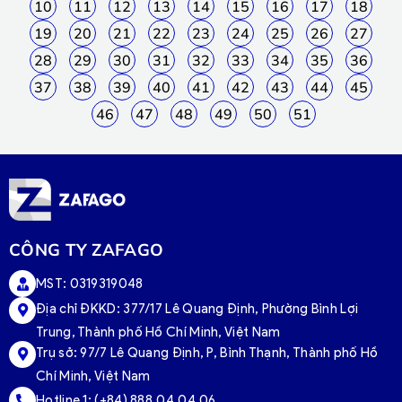
10
11
12
13
14
15
16
17
18
19
20
21
22
23
24
25
26
27
28
29
30
31
32
33
34
35
36
37
38
39
40
41
42
43
44
45
46
47
48
49
50
51
CÔNG TY ZAFAGO
MST: 0319319048
Địa chỉ ĐKKD: 377/17 Lê Quang Định, Phường Bình Lợi
Trung, Thành phố Hồ Chí Minh, Việt Nam
Trụ sở:
97/7 Lê Quang Định, P, Bình Thạnh, Thành phố Hồ
Chí Minh, Việt Nam
Hotline 1:
(+84) 888.04.04.06