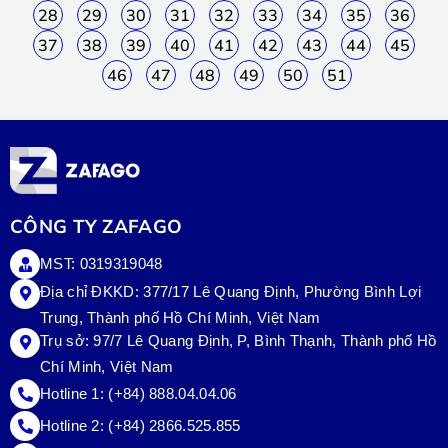
28
29
30
31
32
33
34
35
36
37
38
39
40
41
42
43
44
45
46
47
48
49
50
51
CÔNG TY ZAFAGO
MST: 0319319048
Địa chỉ ĐKKD: 377/17 Lê Quang Định, Phường Bình Lợi
Trung, Thành phố Hồ Chí Minh, Việt Nam
Trụ sở:
97/7 Lê Quang Định, P, Bình Thạnh, Thành phố Hồ
Chí Minh, Việt Nam
Hotline 1:
(+84) 888.04.04.06
Hotline 2:
(+84) 2866.525.855