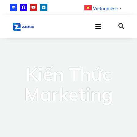
Vietnamese
▼
Kiến Thức
Marketing