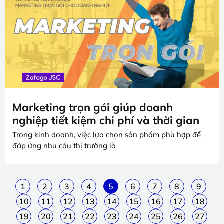
Marketing trọn gói giúp doanh
nghiệp tiết kiệm chi phí và thời gian
Trong kinh doanh, việc lựa chọn sản phẩm phù hợp để
đáp ứng nhu cầu thị trường là
1
2
3
4
5
6
7
8
9
10
11
12
13
14
15
16
17
18
19
20
21
22
23
24
25
26
27