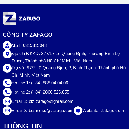
CÔNG TY ZAFAGO
MST: 0319319048
Địa chỉ ĐKKD: 377/17 Lê Quang Định, Phường Bình Lợi
Trung, Thành phố Hồ Chí Minh, Việt Nam
Trụ sở:
97/7 Lê Quang Định, P, Bình Thạnh, Thành phố Hồ
Chí Minh, Việt Nam
Hotline 1:
(+84) 888.04.04.06
Hotline 2:
(+84) 2866.525.855
Email 1:
biz.zafago@gmail.com
Email 2:
business@zafago.com
Website:
Zafago.com
THÔNG TIN