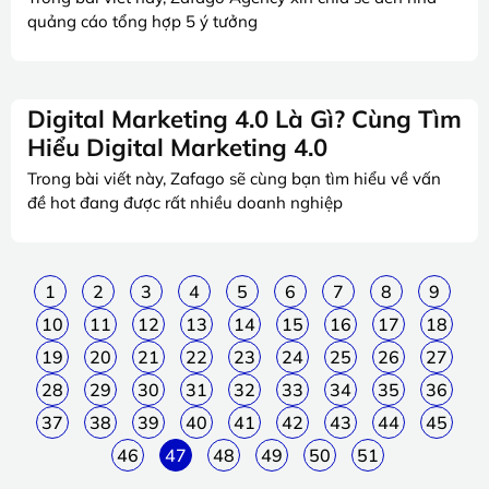
quảng cáo tổng hợp 5 ý tưởng
Digital Marketing 4.0 Là Gì? Cùng Tìm
Hiểu Digital Marketing 4.0
Trong bài viết này, Zafago sẽ cùng bạn tìm hiểu về vấn
đề hot đang được rất nhiều doanh nghiệp
1
2
3
4
5
6
7
8
9
10
11
12
13
14
15
16
17
18
19
20
21
22
23
24
25
26
27
28
29
30
31
32
33
34
35
36
37
38
39
40
41
42
43
44
45
46
47
48
49
50
51