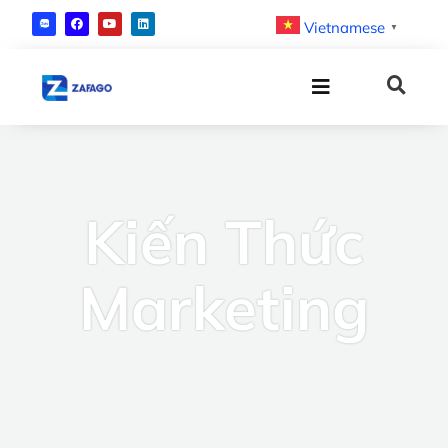
Vietnamese
▼
Kiến Thức
Marketing