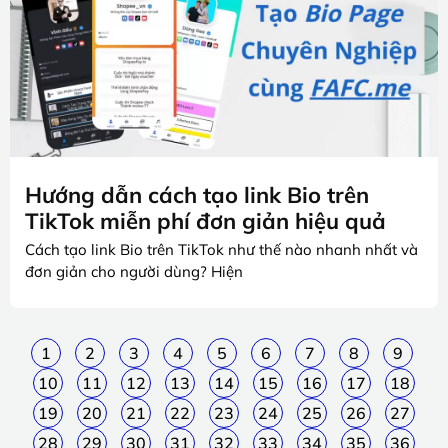
Hướng dẫn cách tạo link Bio trên
TikTok miễn phí đơn giản hiệu quả
Cách tạo link Bio trên TikTok như thế nào nhanh nhất và
đơn giản cho người dùng? Hiện
1
2
3
4
5
6
7
8
9
10
11
12
13
14
15
16
17
18
19
20
21
22
23
24
25
26
27
28
29
30
31
32
33
34
35
36