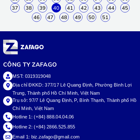
37
38
39
40
41
42
43
44
45
46
47
48
49
50
51
CÔNG TY ZAFAGO
MST: 0319319048
Địa chỉ ĐKKD: 377/17 Lê Quang Định, Phường Bình Lợi
Trung, Thành phố Hồ Chí Minh, Việt Nam
Trụ sở:
97/7 Lê Quang Định, P, Bình Thạnh, Thành phố Hồ
Chí Minh, Việt Nam
Hotline 1:
(+84) 888.04.04.06
Hotline 2:
(+84) 2866.525.855
Email 1:
biz.zafago@gmail.com