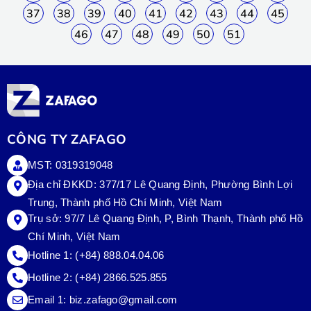
37
38
39
40
41
42
43
44
45
46
47
48
49
50
51
CÔNG TY ZAFAGO
MST: 0319319048
Địa chỉ ĐKKD: 377/17 Lê Quang Định, Phường Bình Lợi
Trung, Thành phố Hồ Chí Minh, Việt Nam
Trụ sở:
97/7 Lê Quang Định, P, Bình Thạnh, Thành phố Hồ
Chí Minh, Việt Nam
Hotline 1:
(+84) 888.04.04.06
Hotline 2:
(+84) 2866.525.855
Email 1:
biz.zafago@gmail.com