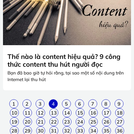
Thế nào là content hiệu quả? 9 công
thức content thu hút người đọc
Bạn đã bao giờ tự hỏi rằng, tại sao một số nội dung trên
Internet lại thu hút
1
2
3
4
5
6
7
8
9
10
11
12
13
14
15
16
17
18
19
20
21
22
23
24
25
26
27
28
29
30
31
32
33
34
35
36