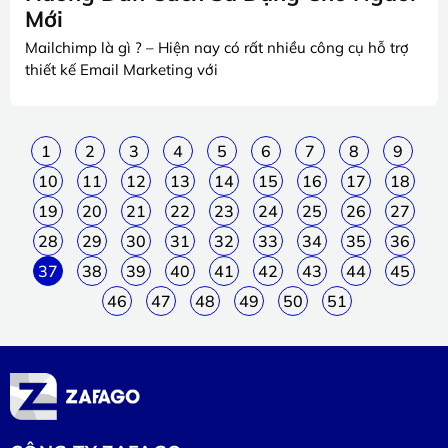
Mới
Mailchimp là gì ? – Hiện nay có rất nhiều công cụ hỗ trợ
thiết kế Email Marketing với
1
2
3
4
5
6
7
8
9
10
11
12
13
14
15
16
17
18
19
20
21
22
23
24
25
26
27
28
29
30
31
32
33
34
35
36
37
38
39
40
41
42
43
44
45
46
47
48
49
50
51