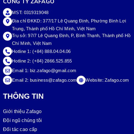
CÔNG TY ZAFAGO
MST: 0319319048
Địa chỉ ĐKKD: 377/17 Lê Quang Định, Phường Bình Lợi
Trung, Thành phố Hồ Chí Minh, Việt Nam
Trụ sở:
97/7 Lê Quang Định, P, Bình Thạnh, Thành phố Hồ
Chí Minh, Việt Nam
Hotline 1:
(+84) 888.04.04.06
Hotline 2:
(+84) 2866.525.855
Email 1:
biz.zafago@gmail.com
Email 2:
business@zafago.com
Website:
Zafago.com
THÔNG TIN
Giới thiệu Zafago
Đội ngũ chúng tôi
Đối tác cao cấp