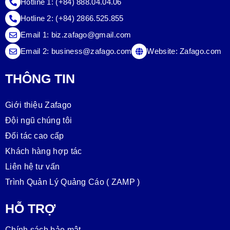
Hotline 1:
(+84) 888.04.04.06
Hotline 2:
(+84) 2866.525.855
Email 1:
biz.zafago@gmail.com
Email 2:
business@zafago.com
Website:
Zafago.com
THÔNG TIN
Giới thiệu Zafago
Đội ngũ chúng tôi
Đối tác cao cấp
Khách hàng hợp tác
Liên hệ tư vấn
Trình Quản Lý Quảng Cáo ( ZAMP )
HỖ TRỢ