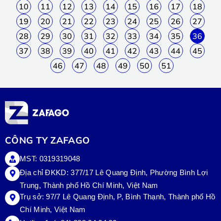
10
11
12
13
14
15
16
17
18
19
20
21
22
23
24
25
26
27
28
29
30
31
32
33
34
35
36
37
38
39
40
41
42
43
44
45
46
47
48
49
50
51
CÔNG TY ZAFAGO
MST: 0319319048
Địa chỉ ĐKKD: 377/17 Lê Quang Định, Phường Bình Lợi
Trung, Thành phố Hồ Chí Minh, Việt Nam
Trụ sở:
97/7 Lê Quang Định, P, Bình Thạnh, Thành phố Hồ
Chí Minh, Việt Nam