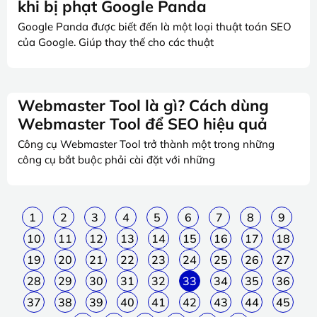
khi bị phạt Google Panda
Google Panda được biết đến là một loại thuật toán SEO
của Google. Giúp thay thế cho các thuật
Webmaster Tool là gì? Cách dùng
Webmaster Tool để SEO hiệu quả
Công cụ Webmaster Tool trở thành một trong những
công cụ bắt buộc phải cài đặt với những
1
2
3
4
5
6
7
8
9
10
11
12
13
14
15
16
17
18
19
20
21
22
23
24
25
26
27
28
29
30
31
32
33
34
35
36
37
38
39
40
41
42
43
44
45