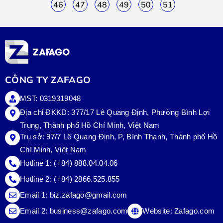
46
47
48
49
50
51
CÔNG TY ZAFAGO
MST: 0319319048
Địa chỉ ĐKKD: 377/17 Lê Quang Định, Phường Bình Lợi
Trung, Thành phố Hồ Chí Minh, Việt Nam
Trụ sở:
97/7 Lê Quang Định, P, Bình Thạnh, Thành phố Hồ
Chí Minh, Việt Nam
Hotline 1:
(+84) 888.04.04.06
Hotline 2:
(+84) 2866.525.855
Email 1:
biz.zafago@gmail.com
Email 2:
business@zafago.com
Website:
Zafago.com