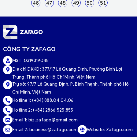
46
47
48
49
50
51
CÔNG TY ZAFAGO
MST: 0319319048
Địa chỉ ĐKKD: 377/17 Lê Quang Định, Phường Bình Lợi
Trung, Thành phố Hồ Chí Minh, Việt Nam
Trụ sở:
97/7 Lê Quang Định, P, Bình Thạnh, Thành phố Hồ
Chí Minh, Việt Nam
Hotline 1:
(+84) 888.04.04.06
Hotline 2:
(+84) 2866.525.855
Email 1:
biz.zafago@gmail.com
Email 2:
business@zafago.com
Website:
Zafago.com