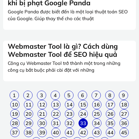
khi bị phạt Google Panda
Google Panda được biết đến là một loại thuật toán SEO
của Google. Giúp thay thế cho các thuật
Webmaster Tool là gì? Cách dùng
Webmaster Tool để SEO hiệu quả
Công cụ Webmaster Tool trở thành một trong những
công cụ bắt buộc phải cài đặt với những
1
2
3
4
5
6
7
8
9
10
11
12
13
14
15
16
17
18
19
20
21
22
23
24
25
26
27
28
29
30
31
32
33
34
35
36
37
38
39
40
41
42
43
44
45