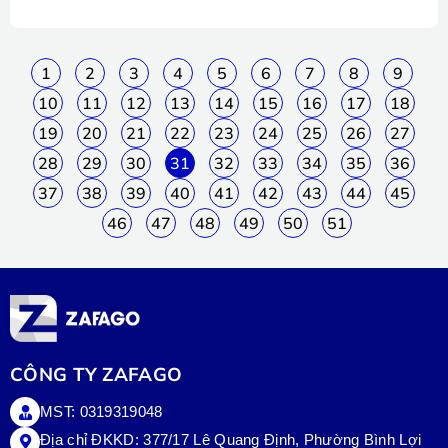
1
2
3
4
5
6
7
8
9
10
11
12
13
14
15
16
17
18
19
20
21
22
23
24
25
26
27
28
29
30
31
32
33
34
35
36
37
38
39
40
41
42
43
44
45
46
47
48
49
50
51
CÔNG TY ZAFAGO
MST: 0319319048
Địa chỉ ĐKKD: 377/17 Lê Quang Định, Phường Bình Lợi