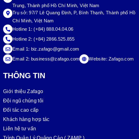
Trung, Thành phố Hồ Chí Minh, Việt Nam
Trụ sở:
97/7 Lê Quang Định, P, Bình Thạnh, Thành phố Hồ
Chí Minh, Việt Nam
Hotline 1:
(+84) 888.04.04.06
Hotline 2:
(+84) 2866.525.855
Email 1:
biz.zafago@gmail.com
Email 2:
business@zafago.com
Website:
Zafago.com
THÔNG TIN
Giới thiệu Zafago
Đội ngũ chúng tôi
Đối tác cao cấp
Khách hàng hợp tác
Liên hệ tư vấn
Trình Quản Lý Quảng Cáo ( ZAMP )