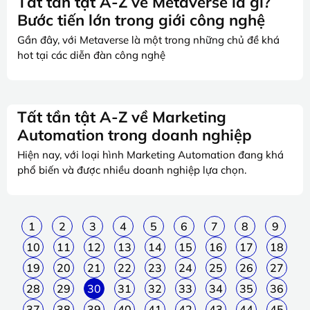
Tất tần tật A-Z về Metaverse là gì?
Bước tiến lớn trong giới công nghệ
Gần đây, với Metaverse là một trong những chủ đề khá
hot tại các diễn đàn công nghệ
Tất tần tật A-Z về Marketing
Automation trong doanh nghiệp
Hiện nay, với loại hình Marketing Automation đang khá
phổ biến và được nhiều doanh nghiệp lựa chọn.
1
2
3
4
5
6
7
8
9
10
11
12
13
14
15
16
17
18
19
20
21
22
23
24
25
26
27
28
29
30
31
32
33
34
35
36
37
38
39
40
41
42
43
44
45