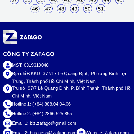
46
47
48
49
50
51
CÔNG TY ZAFAGO
MST: 0319319048
Địa chỉ ĐKKD: 377/17 Lê Quang Định, Phường Bình Lợi
Trung, Thành phố Hồ Chí Minh, Việt Nam
Trụ sở:
97/7 Lê Quang Định, P, Bình Thạnh, Thành phố Hồ
Chí Minh, Việt Nam
Hotline 1:
(+84) 888.04.04.06
Hotline 2:
(+84) 2866.525.855
Email 1:
biz.zafago@gmail.com
Email 2:
business@zafago.com
Website:
Zafago.com