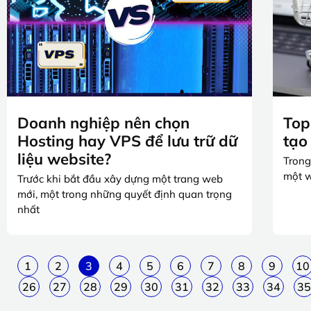
Doanh nghiệp nên chọn
Top
Hosting hay VPS để lưu trữ dữ
tạo
liệu website?
Trong
một w
Trước khi bắt đầu xây dựng một trang web
mới, một trong những quyết định quan trọng
nhất
1
2
3
4
5
6
7
8
9
10
26
27
28
29
30
31
32
33
34
35