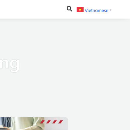
Vietnamese
▼
ing