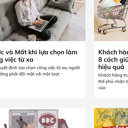
c và Mất khi lựa chọn làm
Khách hàn
g việc từ xa
8 cách gi
hiệu quả
uyết định lựa chọn công việc từ xa, người
ường phải đối mặt với một loạt
Khách hàng tr
thể phủ nhận t
của