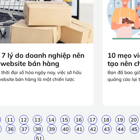
 7 lý do doanh nghiệp nên
10 mẹo v
 website bán hàng
tạo nên c
 thời đại số hóa ngày nay, việc sở hữu
Bạn đã bao giờ
ebsite bán hàng là một chiến lược
quảng cáo lại 
11
12
13
14
15
16
17
18
19
20
36
37
38
39
40
41
42
43
44
45
51