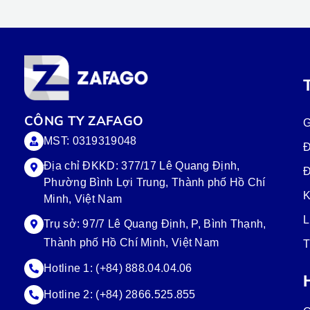
CÔNG TY ZAFAGO
G
MST: 0319319048
Đ
Địa chỉ ĐKKD: 377/17 Lê Quang Định,
Đ
Phường Bình Lợi Trung, Thành phố Hồ Chí
K
Minh, Việt Nam
L
Trụ sở:
97/7 Lê Quang Định, P, Bình Thạnh,
Thành phố Hồ Chí Minh, Việt Nam
T
Hotline 1:
(+84) 888.04.04.06
Hotline 2:
(+84) 2866.525.855