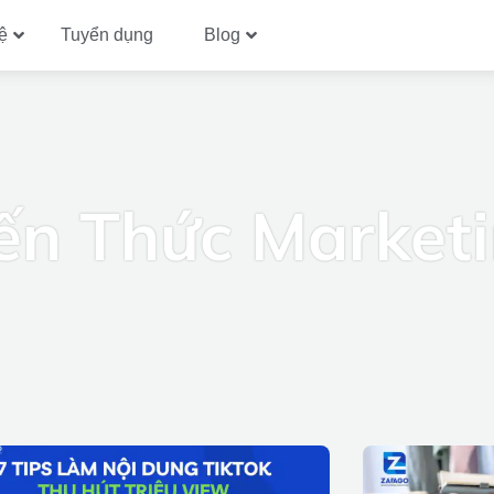
ệ
Tuyển dụng
Blog
ến Thức Market