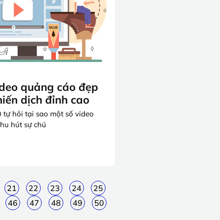
ideo quảng cáo đẹp
hiến dịch đỉnh cao
 tự hỏi tại sao một số video
thu hút sự chú
21
22
23
24
25
46
47
48
49
50