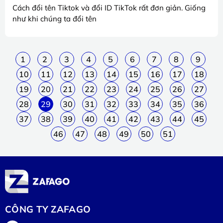
Cách đổi tên Tiktok và đổi ID TikTok rất đơn giản. Giống
như khi chúng ta đổi tên
1
2
3
4
5
6
7
8
9
10
11
12
13
14
15
16
17
18
19
20
21
22
23
24
25
26
27
28
29
30
31
32
33
34
35
36
37
38
39
40
41
42
43
44
45
46
47
48
49
50
51
CÔNG TY ZAFAGO