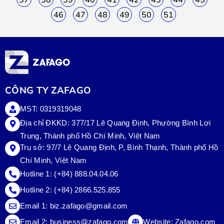
46
47
48
49
50
51
CÔNG TY ZAFAGO
MST: 0319319048
Địa chỉ ĐKKD: 377/17 Lê Quang Định, Phường Bình Lợi
Trung, Thành phố Hồ Chí Minh, Việt Nam
Trụ sở:
97/7 Lê Quang Định, P, Bình Thạnh, Thành phố Hồ
Chí Minh, Việt Nam
Hotline 1:
(+84) 888.04.04.06
Hotline 2:
(+84) 2866.525.855
Email 1:
biz.zafago@gmail.com
Email 2:
business@zafago.com
Website:
Zafago.com