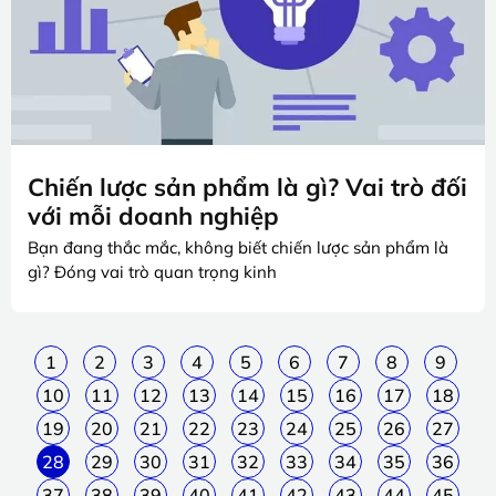
Chiến lược sản phẩm là gì? Vai trò đối
với mỗi doanh nghiệp
Bạn đang thắc mắc, không biết chiến lược sản phẩm là
gì? Đóng vai trò quan trọng kinh
1
2
3
4
5
6
7
8
9
10
11
12
13
14
15
16
17
18
19
20
21
22
23
24
25
26
27
28
29
30
31
32
33
34
35
36
37
38
39
40
41
42
43
44
45