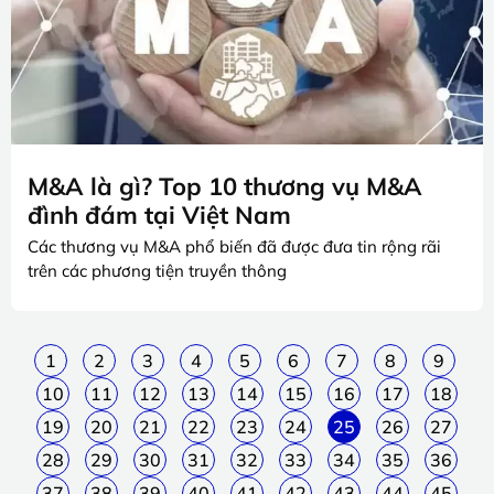
M&A là gì? Top 10 thương vụ M&A
đình đám tại Việt Nam
Các thương vụ M&A phổ biến đã được đưa tin rộng rãi
trên các phương tiện truyền thông
1
2
3
4
5
6
7
8
9
10
11
12
13
14
15
16
17
18
19
20
21
22
23
24
25
26
27
28
29
30
31
32
33
34
35
36
37
38
39
40
41
42
43
44
45