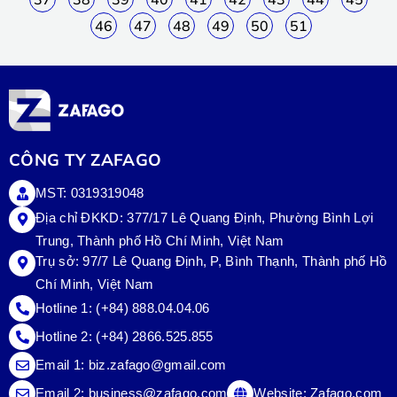
46
47
48
49
50
51
CÔNG TY ZAFAGO
MST: 0319319048
Địa chỉ ĐKKD: 377/17 Lê Quang Định, Phường Bình Lợi
Trung, Thành phố Hồ Chí Minh, Việt Nam
Trụ sở:
97/7 Lê Quang Định, P, Bình Thạnh, Thành phố Hồ
Chí Minh, Việt Nam
Hotline 1:
(+84) 888.04.04.06
Hotline 2:
(+84) 2866.525.855
Email 1:
biz.zafago@gmail.com
Email 2:
business@zafago.com
Website:
Zafago.com