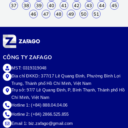
37
38
39
40
41
42
43
44
45
46
47
48
49
50
51
CÔNG TY ZAFAGO
MST: 0319319048
Địa chỉ ĐKKD: 377/17 Lê Quang Định, Phường Bình Lợi
Trung, Thành phố Hồ Chí Minh, Việt Nam
Trụ sở:
97/7 Lê Quang Định, P, Bình Thạnh, Thành phố Hồ
Chí Minh, Việt Nam
Hotline 1:
(+84) 888.04.04.06
Hotline 2:
(+84) 2866.525.855
Email 1:
biz.zafago@gmail.com