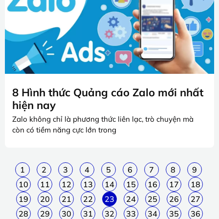
8 Hình thức Quảng cáo Zalo mới nhất
hiện nay
Zalo không chỉ là phương thức liên lạc, trò chuyện mà
còn có tiềm năng cực lớn trong
1
2
3
4
5
6
7
8
9
10
11
12
13
14
15
16
17
18
19
20
21
22
23
24
25
26
27
28
29
30
31
32
33
34
35
36