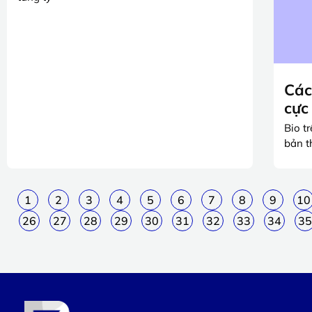
Các
cực
Bio t
bản t
1
2
3
4
5
6
7
8
9
10
26
27
28
29
30
31
32
33
34
35