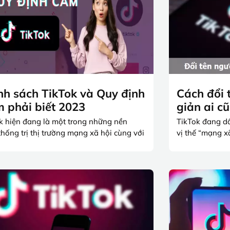
nh sách TikTok và Quy định
Cách đổi 
 phải biết 2023
giản ai c
k hiện đang là một trong những nền
TikTok đang dầ
thống trị thị trường mạng xã hội cùng với
vị thế “mạng x