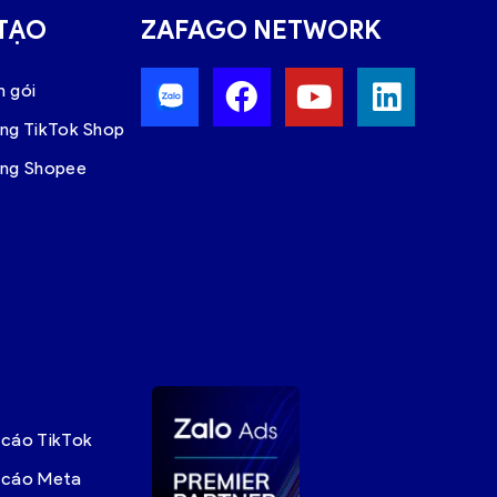
 TẠO
ZAFAGO NETWORK
n gói
àng TikTok Shop
àng Shopee
 cáo TikTok
g cáo Meta