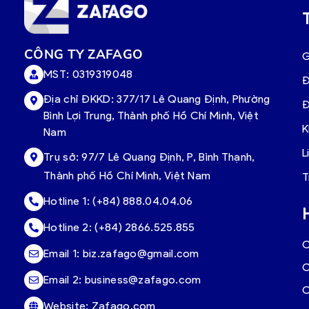
CÔNG TY ZAFAGO
G
MST: 0319319048
Đ
Địa chỉ ĐKKD: 377/17 Lê Quang Định, Phường
Đ
Bình Lợi Trung, Thành phố Hồ Chí Minh, Việt
K
Nam
L
Trụ sở:
97/7 Lê Quang Định, P, Bình Thạnh,
Thành phố Hồ Chí Minh, Việt Nam
T
Hotline 1:
(+84) 888.04.04.06
Hotline 2:
(+84) 2866.525.855
C
Email 1:
biz.zafago@gmail.com
C
Email 2:
business@zafago.com
C
Website:
Zafago.com