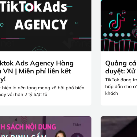
iktok Ads Agency Hàng
Quảng cá
 VN | Miễn phí liên kết
duyệt: Xử
y!
TikTok đang t
hấp dẫn cho c
k hiện là nền tảng mạng xã hội phổ biến
khách
nay với hơn 2 tỷ lượt tải