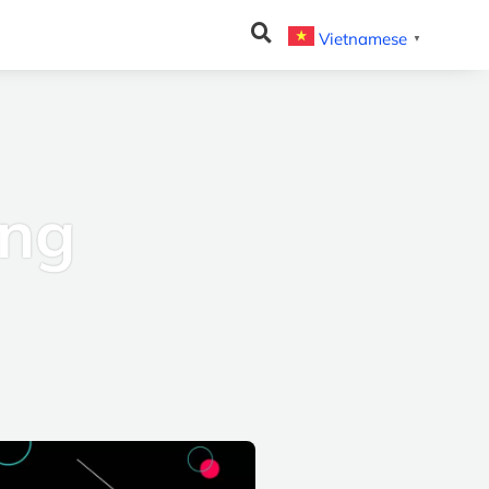
Vietnamese
▼
ing