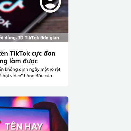
tên TikTok cực đơn
ũng làm được
n khẳng định ngày một rõ rệt
ã hội video” hàng đầu của