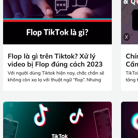
Flop là gì trên Tiktok? Xử lý
Chí
video bị Flop đúng cách 2023
Cấm
Với người dùng Tiktok hiện nay, chắc chắn sẽ
TikTo
không còn xa lạ với thuật ngữ “flop”. Nhưng
tảng 