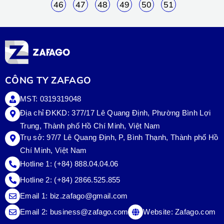
46
47
48
49
50
51
CÔNG TY ZAFAGO
MST: 0319319048
Địa chỉ ĐKKD: 377/17 Lê Quang Định, Phường Bình Lợi
Trung, Thành phố Hồ Chí Minh, Việt Nam
Trụ sở:
97/7 Lê Quang Định, P, Bình Thạnh, Thành phố Hồ
Chí Minh, Việt Nam
Hotline 1:
(+84) 888.04.04.06
Hotline 2:
(+84) 2866.525.855
Email 1:
biz.zafago@gmail.com
Email 2:
business@zafago.com
Website:
Zafago.com