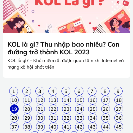
KOL là gì? Thu nhập bao nhiêu? Con
đường trở thành KOL 2023
KOL là gì? – Khái niệm rất được quan tâm khi Internet và
mạng xã hội phát triển
1
2
3
4
5
6
7
8
9
10
11
12
13
14
15
16
17
18
19
20
21
22
23
24
25
26
27
28
29
30
31
32
33
34
35
36
37
38
39
40
41
42
43
44
45