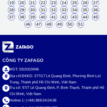
19
20
21
22
23
24
25
26
27
28
29
30
31
32
33
34
35
36
37
38
39
40
41
42
43
44
45
46
47
48
49
50
51
CÔNG TY ZAFAGO
MST: 0319319048
Địa chỉ ĐKKD: 377/17 Lê Quang Định, Phường Bình Lợi
Trung, Thành phố Hồ Chí Minh, Việt Nam
Trụ sở:
97/7 Lê Quang Định, P, Bình Thạnh, Thành phố Hồ
Chí Minh, Việt Nam
Hotline 1:
(+84) 888.04.04.06