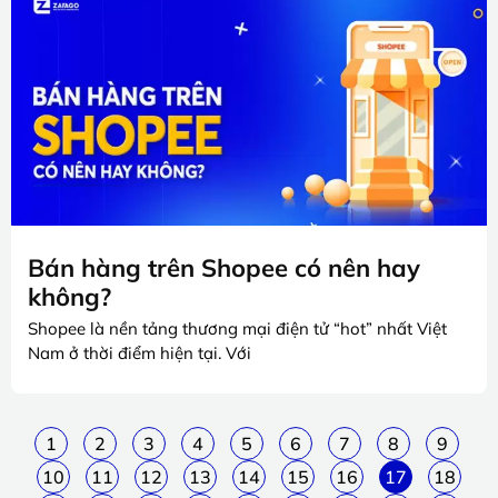
Bán hàng trên Shopee có nên hay
không?
Shopee là nền tảng thương mại điện tử “hot” nhất Việt
Nam ở thời điểm hiện tại. Với
1
2
3
4
5
6
7
8
9
10
11
12
13
14
15
16
17
18